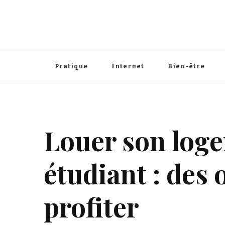
Pratique
Internet
Bien-être
Louer son log
étudiant : des 
profiter